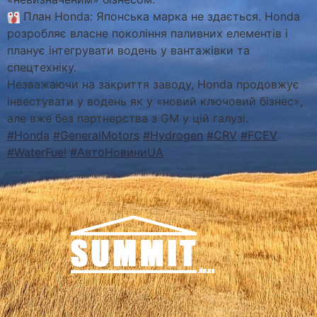
План Honda: Японська марка не здається. Honda
розробляє власне покоління паливних елементів і
планує інтегрувати водень у вантажівки та
спецтехніку.
Незважаючи на закриття заводу, Honda продовжує
інвестувати у водень як у «новий ключовий бізнес»,
але вже без партнерства з GM у цій галузі.
#Honda
#GeneralMotors
#Hydrogen
#CRV
#FCEV
#WaterFuel
#АвтоНовиниUA