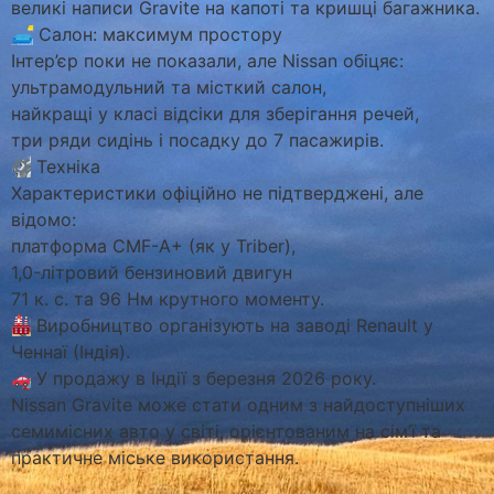
великі написи Gravite на капоті та кришці багажника.
🛋
Салон: максимум простору
Інтер’єр поки не показали, але Nissan обіцяє:
ультрамодульний та місткий салон,
найкращі у класі відсіки для зберігання речей,
три ряди сидінь і посадку до 7 пасажирів.
Техніка
Характеристики офіційно не підтверджені, але
відомо:
платформа CMF-A+ (як у Triber),
1,0-літровий бензиновий двигун
71 к. с. та 96 Нм крутного моменту.
Виробництво організують на заводі Renault у
Ченнаї (Індія).
У продажу в Індії з березня 2026 року.
Nissan Gravite може стати одним з найдоступніших
семимісних авто у світі, орієнтованим на сім’ї та
практичне міське використання.