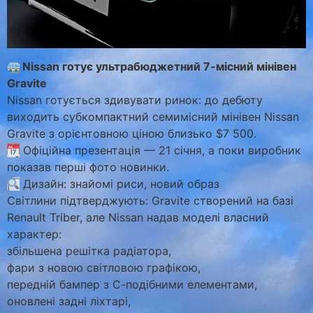
Nissan готує ультрабюджетний 7-місний мінівен
Gravite
Nissan готується здивувати ринок: до дебюту
виходить субкомпактний семимісний мінівен Nissan
Gravite з орієнтовною ціною близько $7 500.
Офіційна презентація — 21 січня, а поки виробник
показав перші фото новинки.
Дизайн: знайомі риси, новий образ
Світлини підтверджують: Gravite створений на базі
Renault Triber, але Nissan надав моделі власний
характер:
збільшена решітка радіатора,
фари з новою світловою графікою,
передній бампер з С-подібними елементами,
оновлені задні ліхтарі,