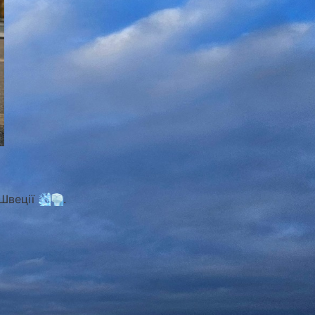
 Швеції
.