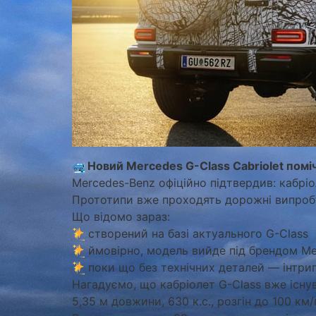
Новий Mercedes G-Class Cabriolet помі
Mercedes-Benz офіційно підтвердив: кабріо
Прототипи вже проходять дорожні випробу
Що відомо зараз:
створений на базі актуального G-Class
ймовірно, модель вийде під брендом M
поки що без технічних деталей — інтри
Нагадуємо, що кабріолет G-Class вже існув
5,35 м довжини, 630 к.с., розгін до 100 км