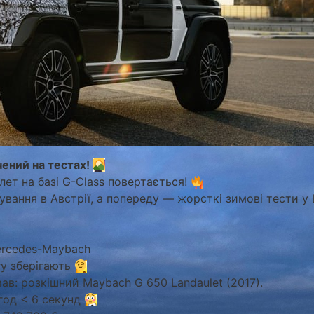
чений на тестах!
лет на базі G-Class повертається!
вання в Австрії, а попереду — жорсткі зимові тести у
ercedes-Maybach
гу зберігають
ав: розкішний Maybach G 650 Landaulet (2017).
/год < 6 секунд