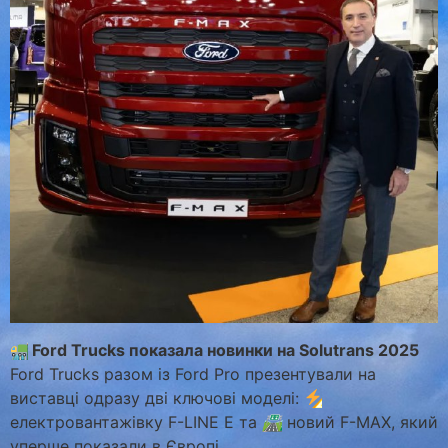
Ford Trucks показала новинки на Solutrans 2025
Ford Trucks разом із Ford Pro презентували на
виставці одразу дві ключові моделі:
електровантажівку F-LINE E та
🛣
новий F-MAX, який
уперше показали в Європі.