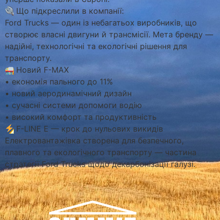
Що підкреслили в компанії:
Ford Trucks — один із небагатьох виробників, що
створює власні двигуни й трансмісії. Мета бренду —
надійні, технологічні та екологічні рішення для
транспорту.
Новий F-MAX
• економія пального до 11%
• новий аеродинамічний дизайн
• сучасні системи допомоги водію
• високий комфорт та продуктивність
F-LINE E — крок до нульових викидів
Електровантажівка створена для безпечного,
плавного та екологічного транспорту — частина
стратегії Ford Trucks щодо декарбонізації галузі.