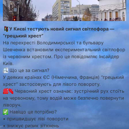
У Києві тестують новий сигнал світлофора —
“грецький хрест”
На перехресті Володимирської та бульвару
Шевченка встановили експериментальний світлофор
із червоним хрестом. Про це повідомляє Інсайдер
Київ.
Що це за сигнал?
У деяких країнах ЄС (Німеччина, Франція) “грецький
хрест” застосовують для лівого повороту.
Червоний хрест означає: зустрічний рух стоїть
на червоному, тому водій може безпечно повернути
ліворуч.
Навіщо це потрібно?
• пришвидшує ліві повороти
• знижує ризик зіткнень