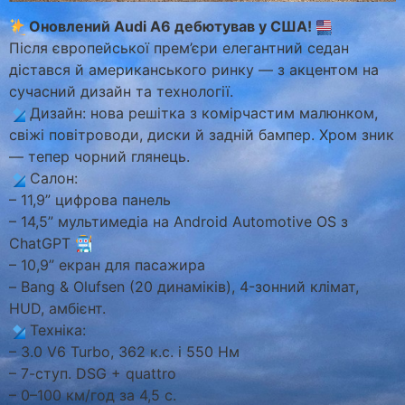
Оновлений Audi A6 дебютував у США!
Після європейської прем’єри елегантний седан
дістався й американського ринку — з акцентом на
сучасний дизайн та технології.
Дизайн: нова решітка з комірчастим малюнком,
свіжі повітроводи, диски й задній бампер. Хром зник
— тепер чорний глянець.
Салон:
– 11,9” цифрова панель
– 14,5” мультимедіа на Android Automotive OS з
ChatGPT
– 10,9” екран для пасажира
– Bang & Olufsen (20 динаміків), 4-зонний клімат,
HUD, амбієнт.
Техніка:
– 3.0 V6 Turbo, 362 к.с. і 550 Нм
– 7-ступ. DSG + quattro
– 0–100 км/год за 4,5 с.