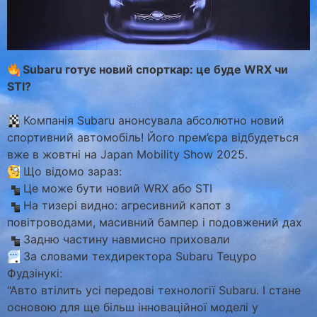
Subaru готує новий спорткар: це буде WRX чи
STI?
Компанія Subaru анонсувала абсолютно новий
спортивний автомобіль! Його прем’єра відбудеться
вже в жовтні на Japan Mobility Show 2025.
Що відомо зараз:
Це може бути новий WRX або STI
На тизері видно: агресивний капот з
повітроводами, масивний бампер і подовжений дах
Задню частину навмисно приховали
За словами техдиректора Subaru Тецуро
Фудзінукі:
“Авто втілить усі передові технології Subaru. І стане
основою для ще більш інноваційної моделі у