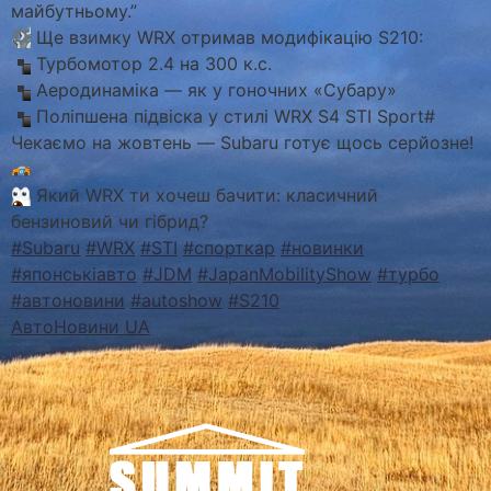
майбутньому.”
Ще взимку WRX отримав модифікацію S210:
Турбомотор 2.4 на 300 к.с.
Аеродинаміка — як у гоночних «Субару»
Поліпшена підвіска у стилі WRX S4 STI Sport#
Чекаємо на жовтень — Subaru готує щось серйозне!
Який WRX ти хочеш бачити: класичний
бензиновий чи гібрид?
#Subaru
#WRX
#STI
#спорткар
#новинки
#японськіавто
#JDM
#JapanMobilityShow
#турбо
#автоновини
#autoshow
#S210
АвтоНовини UA