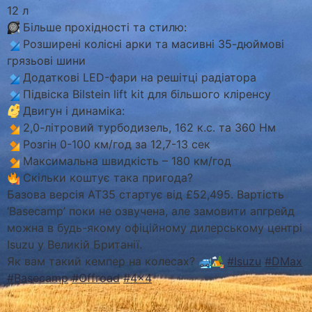
12 л
Більше прохідності та стилю:
Розширені колісні арки та масивні 35-дюймові
грязьові шини
Додаткові LED-фари на решітці радіатора
Підвіска Bilstein lift kit для більшого кліренсу
Двигун і динаміка:
2,0-літровий турбодизель, 162 к.с. та 360 Нм
Розгін 0-100 км/год за 12,7-13 сек
Максимальна швидкість – 180 км/год
Скільки коштує така пригода?
Базова версія AT35 стартує від £52,495. Вартість
‘Basecamp’ поки не озвучена, але замовити апгрейд
можна в будь-якому офіційному дилерському центрі
Isuzu у Великій Британії.
Як вам такий кемпер на колесах?
#Isuzu
#DMax
#Basecamp
#Offroad
#4×4