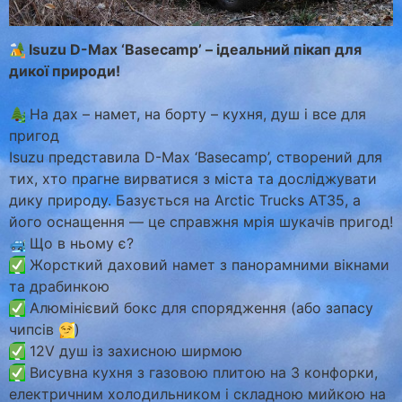
Isuzu D-Max ‘Basecamp’ – ідеальний пікап для
дикої природи!
На дах – намет, на борту – кухня, душ і все для
пригод
Isuzu представила D-Max ‘Basecamp’, створений для
тих, хто прагне вирватися з міста та досліджувати
дику природу. Базується на Arctic Trucks AT35, а
його оснащення — це справжня мрія шукачів пригод!
Що в ньому є?
Жорсткий даховий намет з панорамними вікнами
та драбинкою
Алюмінієвий бокс для спорядження (або запасу
чипсів
)
12V душ із захисною ширмою
Висувна кухня з газовою плитою на 3 конфорки,
електричним холодильником і складною мийкою на