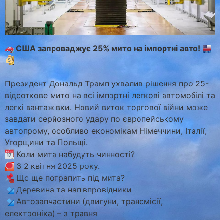
США запроваджує 25% мито на імпортні авто!
Президент Дональд Трамп ухвалив рішення про 25-
відсоткове мито на всі імпортні легкові автомобілі та
легкі вантажівки. Новий виток торгової війни може
завдати серйозного удару по європейському
автопрому, особливо економікам Німеччини, Італії,
Угорщини та Польщі.
Коли мита набудуть чинності?
З 2 квітня 2025 року.
Що ще потрапить під мита?
Деревина та напівпровідники
Автозапчастини (двигуни, трансмісії,
електроніка) – з травня