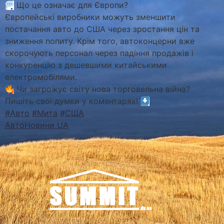
Що це означає для Європи?
Європейські виробники можуть зменшити
постачання авто до США через зростання цін та
зниження попиту. Крім того, автоконцерни вже
скорочують персонал через падіння продажів і
конкуренцію з дешевшими китайськими
електромобілями.
Чи загрожує світу нова торговельна війна?
Пишіть свої думки у коментарях!
#Авто
#Мита
#США
АвтоНовини UA