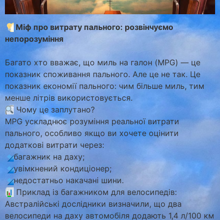
Міф про витрату пального: розвінчуємо
непорозуміння
Багато хто вважає, що миль на галон (MPG) — це
показник споживання пального. Але це не так. Це
показник економії пального: чим більше миль, тим
менше літрів використовується.
Чому це заплутано?
MPG ускладнює розуміння реальної витрати
пального, особливо якщо ви хочете оцінити
додаткові витрати через:
багажник на даху;
увімкнений кондиціонер;
недостатньо накачані шини.
Приклад із багажником для велосипедів:
Австралійські дослідники визначили, що два
велосипеди на даху автомобіля додають 1,4 л/100 км