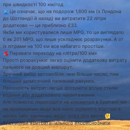
при швидкості 100 км/год.
Це означає, що на подорож 1,600 км (з Лондона
до Шотландії й назад) ви витратите 22 літри
додатково — це приблизно £33.
Якби ми користувалися лише MPG, то це виглядало
б як 201 MPG, що лише ускладнює розрахунки. А от
із літрами на 100 км все набагато простіше.
Переваги переходу на «літри/100 км»
Прості розрахунки: легко оцінити додаткову витрату
пального на довший маршрут.
Зручний вибір автомобіля: чим більше число, тим
більший щомісячний паливний рахунок.
Прозорість витрат: легше зрозуміти вплив стилю
водіння або додаткового навантаження.
Але повністю переходити на кілометри в Британії ми
не пропонуємо: водії все одно оцінюють відстані в
милях (або хвилинах, якщо мова про місто
).
#АвтоМіфи
#ВитратаПального
#КорисноЗнати