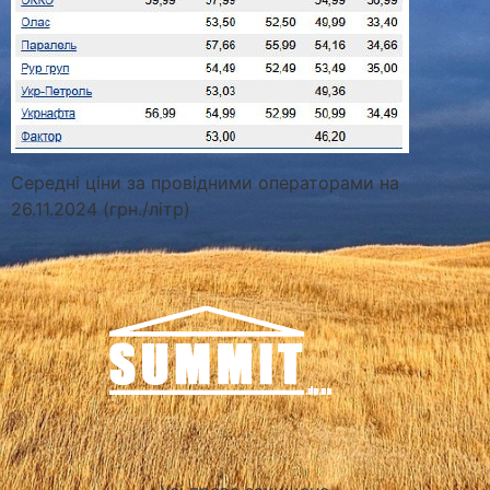
Середні ціни за провідними операторами на
26.11.2024 (грн./літр)