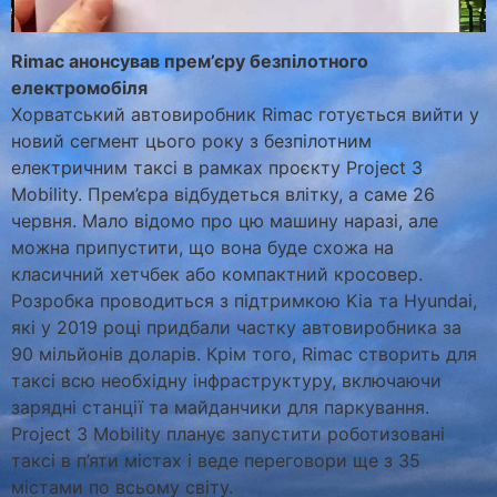
Rimac анонсував прем’єру безпілотного
електромобіля
Хорватський автовиробник Rimac готується вийти у
новий сегмент цього року з безпілотним
електричним таксі в рамках проєкту Project 3
Mobility. Прем’єра відбудеться влітку, а саме 26
червня. Мало відомо про цю машину наразі, але
можна припустити, що вона буде схожа на
класичний хетчбек або компактний кросовер.
Розробка проводиться з підтримкою Kia та Hyundai,
які у 2019 році придбали частку автовиробника за
90 мільйонів доларів. Крім того, Rimac створить для
таксі всю необхідну інфраструктуру, включаючи
зарядні станції та майданчики для паркування.
Project 3 Mobility планує запустити роботизовані
таксі в п’яти містах і веде переговори ще з 35
містами по всьому світу.