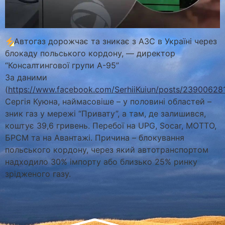
Автогаз дорожчає та зникає з АЗС в Україні через
блокаду польського кордону, — директор
“Консалтингової групи А-95”
За даними
(
https://www.facebook.com/SerhiiKuiun/posts/23900628
Сергія Куюна, наймасовіше – у половині областей –
зник газ у мережі “Привату”, а там, де залишився,
коштує 39,6 гривень. Перебої на UPG, Socar, MOTTO,
БРСМ та на Авантажі. Причина – блокування
польського кордону, через який автотранспортом
надходило 30% імпорту або близько 25% ринку
зрідженого газу.