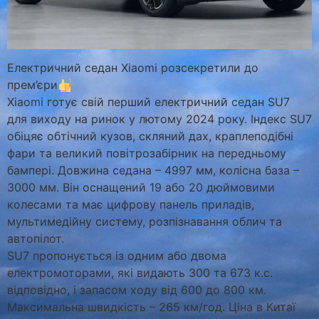
Електричний седан Xiaomi розсекретили до
прем’єри
Xiaomi готує свій перший електричний седан SU7
для виходу на ринок у лютому 2024 року. Індекс SU7
обіцяє обтічний кузов, скляний дах, краплеподібні
фари та великий повітрозабірник на передньому
бампері. Довжина седана – 4997 мм, колісна база –
3000 мм. Він оснащений 19 або 20 дюймовими
колесами та має цифрову панель приладів,
мультимедійну систему, розпізнавання облич та
автопілот.
SU7 пропонується із одним або двома
електромоторами, які видають 300 та 673 к.с.
відповідно, і запасом ходу від 600 до 800 км.
Максимальна швидкість – 265 км/год. Ціна в Китаї