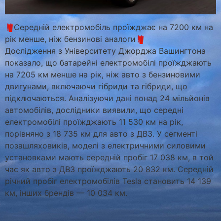
Середній електромобіль проїжджає на 7200 км на
рік менше, ніж бензинові аналоги
Дослідження з Університету Джорджа Вашингтона
показало, що батарейні електромобілі проїжджають
на 7205 км менше на рік, ніж авто з бензиновими
двигунами, включаючи гібриди та гібриди, що
підключаються. Аналізуючи дані понад 24 мільйонів
автомобілів, дослідники виявили, що середні
електромобілі проїжджають 11 530 км на рік,
порівняно з 18 735 км для авто з ДВЗ. У сегменті
позашляховиків, моделі з електричними силовими
установками мають середній пробіг 17 038 км, в той
час як авто з ДВЗ проїжджають 20 832 км. Середній
річний пробіг електромобілів Tesla становить 14 139
км, інших брендів — 10 034 км.