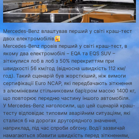
Mercedes-Benz влаштував перший у світі краш-тест
двох електромобілів
Mercedes-Benz провів перший у світі краш-тест, в
якому два електромобілі – EQA та EQS SUV –
зіткнулися лоб в лоб з 50% перекриттям при
швидкості 56 км/год (відносна швидкість 112 км/
год). Такий сценарій був жорсткіший, ніж вимоги
сертифікації Euro NCAP, які передбачають зіткнення
з алюмінієвим стільниковим бар’єром масою 1400 кг,
що повторює передню частину іншого автомобіля.
У Mercedes-Benz наголосили, що цей сценарій краш-
тесту відповідає типовим аварійним ситуаціям, які
сталися б на дорогах другорядного значення,
наприклад, під час спроби обгону. Водії зазвичай
намагаються збавити швидкість перед зіткненням,