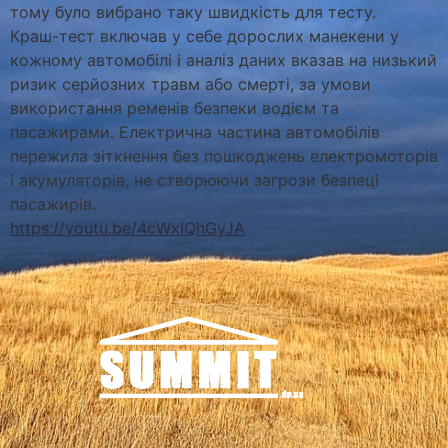
тому було вибрано таку швидкість для тесту.
Краш-тест включав у себе дорослих манекени у
кожному автомобілі і аналіз даних вказав на низький
ризик серйозних травм або смерті, за умови
використання ременів безпеки водієм та
пасажирами. Електрична частина автомобілів
пережила зіткнення без пошкоджень електромоторів
і акумуляторів, не створюючи загрози безпеці
пасажирів.
https://youtu.be/4cWxIQhGyJA