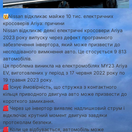
Nissan відкликає майже 10 тис. електричних
кросоверів Ariya: причини
Nissan відкликає деякі електричні кросовери Ariya
2023 року випуску через дефект програмного
забезпечення інвертора, який може призвести до
несподіваного вимкнення авто. Це стосується 9 813
автомобілів.
Ця проблема виникла на електромобілях MY23 Ariya
EV, виготовлених у період з 17 червня 2022 року по
19 травня 2023 року.
Існує ймовірність, що стружка з контактного
кільця приводного двигуна авто може призвести до
короткого замикання.
Через це інвертор виявляє надлишковий струм і
відключає крутний момент двигуна завдяки
протоколам безпеки.
Коли це відбувається, автомобіль може