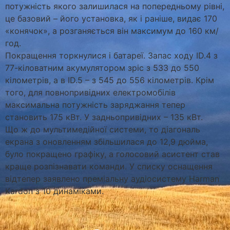
потужність якого залишилася на попередньому рівні,
це базовий – його установка, як і раніше, видає 170
«конячок», а розганяється він максимум до 160 км/
год.
Покращення торкнулися і батареї. Запас ходу ID.4 з
77-кіловатним акумулятором зріс з 533 до 550
кілометрів, а в ID.5 – з 545 до 556 кілометрів. Крім
того, для повнопривідних електромобілів
максимальна потужність заряджання тепер
становить 175 кВт. У задньопривідних – 135 кВт.
Що ж до мультимедійної системи, то діагональ
екрана з оновленням збільшилася до 12,9 дюйма,
було покращено графіку, а голосовий асистент став
краще розпізнавати команди. У списку оснащення
відтепер заявлено преміальну аудіосистему Harman
Kardon з 10 динаміками.