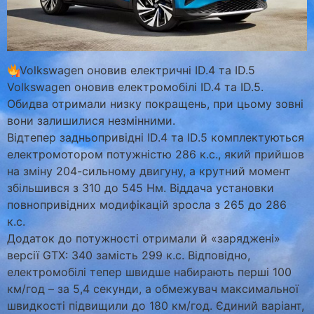
Volkswagen оновив електричні ID.4 та ID.5
Volkswagen оновив електромобілі ID.4 та ID.5.
Обидва отримали низку покращень, при цьому зовні
вони залишилися незмінними.
Відтепер задньопривідні ID.4 та ID.5 комплектуються
електромотором потужністю 286 к.с., який прийшов
на зміну 204-сильному двигуну, а крутний момент
збільшився з 310 до 545 Нм. Віддача установки
повнопривідних модифікацій зросла з 265 до 286
к.с.
Додаток до потужності отримали й «заряджені»
версії GTX: 340 замість 299 к.с. Відповідно,
електромобілі тепер швидше набирають перші 100
км/год – за 5,4 секунди, а обмежувач максимальної
швидкості підвищили до 180 км/год. Єдиний варіант,