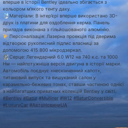
вперше в історії Bentley ідеально збігається з
кольором м’якого тенту даху.
Матеріали: В інтер’єрі вперше використано 3D-
друк із платини для оздоблення керма. Панель
приладів виконана з гільйошованого алюмінію.
Персоналізація: Лазерна проекція під дверима
відтворює рукописний підпис власниці за
допомогою 415 800 мікродзеркал.
Серце: Легендарний 6.0 W12 на 740 к.с. та 1000
Нм — найпотужніша версія двигуна в історії марки.
Автомобіль поєднує «нескінченний капот»,
титановий випуск та вишуканий салон у
карамельно-бежевих тонах, ставши частиною однієї
з найбагатших приватних колекцій Bentley у світі.
#Bentley
#Batur
#Mulliner
#W12
#BaturConvertible
#LuxuryCar
#АвтоНовиниUA