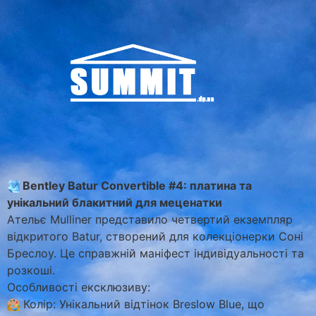
Bentley Batur Convertible #4: платина та
унікальний блакитний для меценатки
Ательє Mulliner представило четвертий екземпляр
відкритого Batur, створений для колекціонерки Соні
Бреслоу. Це справжній маніфест індивідуальності та
розкоші.
Особливості ексклюзиву:
Колір: Унікальний відтінок Breslow Blue, що