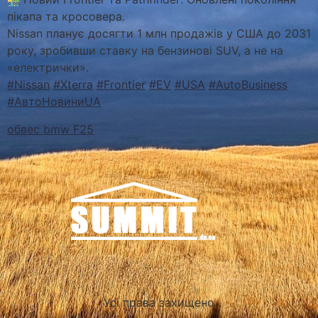
пікапа та кросовера.
Nissan планує досягти 1 млн продажів у США до 2031
року, зробивши ставку на бензинові SUV, а не на
«електрички».
#Nissan
#Xterra
#Frontier
#EV
#USA
#AutoBusiness
#АвтоНовиниUA
обвес bmw F25
Усі права захищено