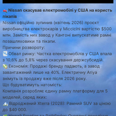
Nissan скасував електромобілі у США на користь
пікапів
Nissan офіційно зупинив (квітень 2026) проєкт
виробництва електрокарів у Міссісіпі вартістю $500
млн. Замість них завод у Кантоні випускатиме рамні
позашляховики та пікапи.
Причини розвороту:
Обвал ринку: Частка електромобілів у США впала
з 10,6% до 5,8% через скасування держсубсидій.
Економія: Продажі бренду падають, а завод
завантажений лише на 40%. Електричну Ariya
знімуть із продажу вже після 2026 року.
Що будуватимуть натомість:
Компанія розробляє єдину рамну платформу для 5
моделей, серед яких:
🏔
Відроджений Xterra (2028): Рамний SUV за ціною
до $40 000.
Новий Frontier та Pathfinder: Оновлені покоління