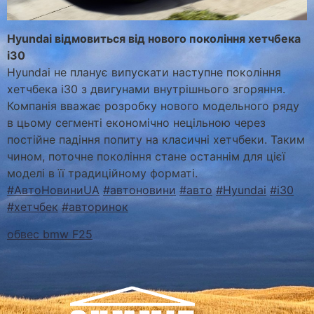
Hyundai відмовиться від нового покоління хетчбека
i30
Hyundai не планує випускати наступне покоління
хетчбека i30 з двигунами внутрішнього згоряння.
Компанія вважає розробку нового модельного ряду
в цьому сегменті економічно нецільною через
постійне падіння попиту на класичні хетчбеки. Таким
чином, поточне покоління стане останнім для цієї
моделі в її традиційному форматі.
#АвтоНовиниUA
#автоновини
#авто
#Hyundai
#i30
#хетчбек
#авторинок
обвес bmw F25