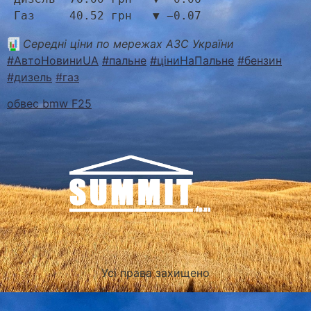
 Газ     40.52 грн   ▼ −0.07
Середні ціни по мережах АЗС України
#АвтоНовиниUA
#пальне
#ціниНаПальне
#бензин
#дизель
#газ
обвес bmw F25
Усі права захищено