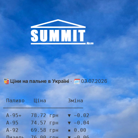
Ціни на пальне в Україні
·
🗓
03.07.2026
 Паливо   Ціна       Зміна
──────────────────────────
 А-95+   78.72 грн   ▼ −0.02
 А-95    74.57 грн   ▼ −0.04
 А-92    69.58 грн   
▪
 0.00
 Дизель  76.00 грн   ▼ −0.06