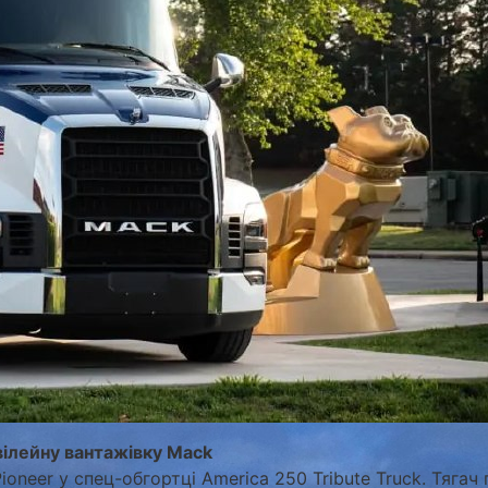
ілейну вантажівку Mack
ioneer у спец-обгортці America 250 Tribute Truck. Тяга