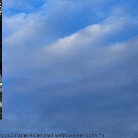
ч прикрасили величезні зображення орла та