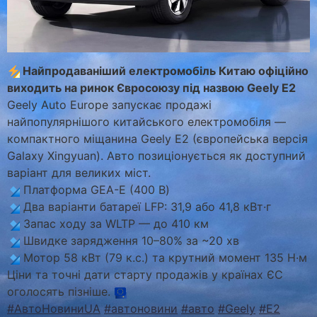
Найпродаваніший електромобіль Китаю офіційно
виходить на ринок Євросоюзу під назвою Geely E2
Geely Auto Europe запускає продажі
найпопулярнішого китайського електромобіля —
компактного міщанина Geely E2 (європейська версія
Galaxy Xingyuan). Авто позиціонується як доступний
варіант для великих міст.
Платформа GEA-E (400 В)
Два варіанти батареї LFP: 31,9 або 41,8 кВт·г
Запас ходу за WLTP — до 410 км
Швидке зарядження 10–80% за ~20 хв
Мотор 58 кВт (79 к.с.) та крутний момент 135 Н·м
Ціни та точні дати старту продажів у країнах ЄС
оголосять пізніше.
#АвтоНовиниUA
#автоновини
#авто
#Geely
#E2