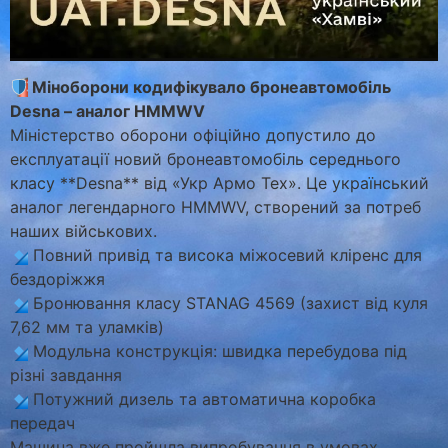
Міноборони кодифікувало бронеавтомобіль
Desna – аналог HMMWV
Міністерство оборони офіційно допустило до
експлуатації новий бронеавтомобіль середнього
класу **Desna** від «Укр Армо Тех». Це український
аналог легендарного HMMWV, створений за потреб
наших військових.
Повний привід та висока міжосевий кліренс для
бездоріжжя
Бронювання класу STANAG 4569 (захист від куля
7,62 мм та уламків)
Модульна конструкція: швидка перебудова під
різні завдання
Потужний дизель та автоматична коробка
передач
Машина вже пройшла випробування в умовах,