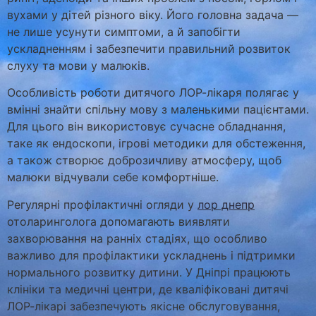
вухами у дітей різного віку. Його головна задача —
не лише усунути симптоми, а й запобігти
ускладненням і забезпечити правильний розвиток
слуху та мови у малюків.
Особливість роботи дитячого ЛОР-лікаря полягає у
вмінні знайти спільну мову з маленькими пацієнтами.
Для цього він використовує сучасне обладнання,
таке як ендоскопи, ігрові методики для обстеження,
а також створює доброзичливу атмосферу, щоб
малюки відчували себе комфортніше.
Регулярні профілактичні огляди у
лор днепр
отоларинголога допомагають виявляти
захворювання на ранніх стадіях, що особливо
важливо для профілактики ускладнень і підтримки
нормального розвитку дитини. У Дніпрі працюють
клініки та медичні центри, де кваліфіковані дитячі
ЛОР-лікарі забезпечують якісне обслуговування,