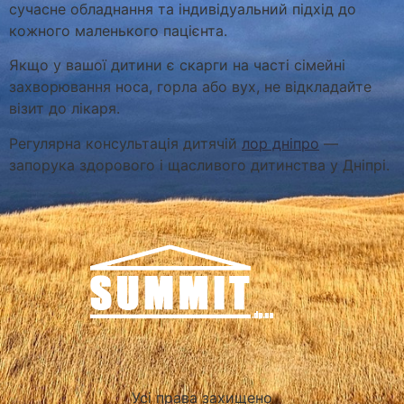
сучасне обладнання та індивідуальний підхід до
кожного маленького пацієнта.
Якщо у вашої дитини є скарги на часті сімейні
захворювання носа, горла або вух, не відкладайте
візит до лікаря.
Регулярна консультація дитячій
лор дніпро
—
запорука здорового і щасливого дитинства у Дніпрі.
Усі права захищено