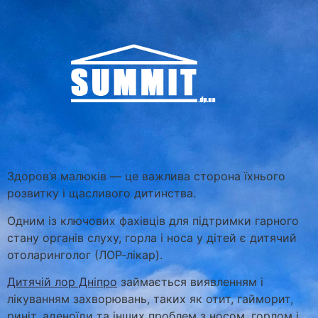
Здоров’я малюків — це важлива сторона їхнього
розвитку і щасливого дитинства.
Одним із ключових фахівців для підтримки гарного
стану органів слуху, горла і носа у дітей є дитячий
отоларинголог (ЛОР-лікар).
Дитячій лор Дніпро
займається виявленням і
лікуванням захворювань, таких як отит, гайморит,
риніт, аденоїди та інших проблем з носом, горлом і