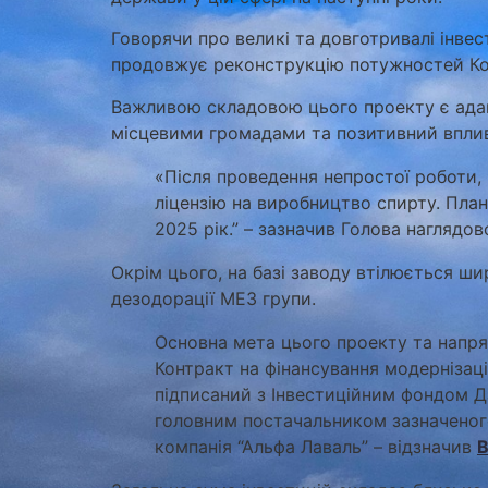
Говорячи про великі та довготривалі інвес
продовжує реконструкцію потужностей Кос
Важливою складовою цього проекту є адап
місцевими громадами та позитивний вплив
«Після проведення непростої роботи, 
ліцензію на виробництво спирту. Пла
2025 рік.” – зазначив Голова наглядо
Окрім цього, на базі заводу втілюється ш
дезодорації МЕЗ групи.
Основна мета цього проекту та напря
Контракт на фінансування модернізації
підписаний з Інвестиційним фондом Дан
головним постачальником зазначеного 
компанія “Альфа Лаваль” – відзначив
В