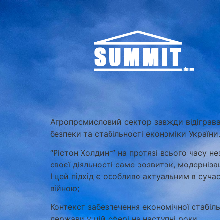
Агропромисловий сектор завжди відігравав
безпеки та стабільності економіки України.
“Рістон Холдинг” на протязі всього часу н
своєї діяльності саме розвиток, модерніз
І цей підхід є особливо актуальним в суча
війною;
Контекст забезпечення економічної стабіль
держави у цій сфері на наступні роки.