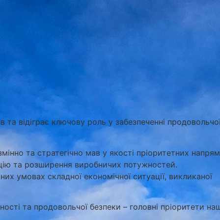
 та відіграє ключову роль у забезпеченні продовольчо
езмінно та стратегічно мав у якості пріоритетних напрям
ацію та розширення виробничих потужностей.
сних умовах складної економічної ситуації, викликаної
ності та продовольчої безпеки – головні пріоритети на