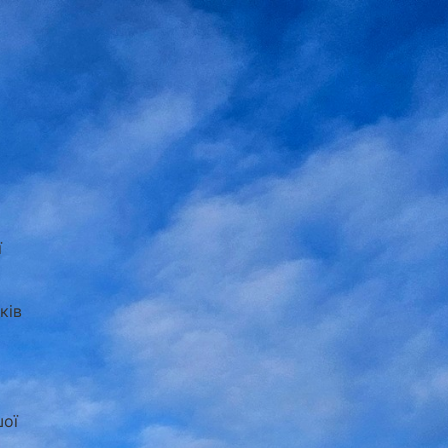
ї
ків
шої