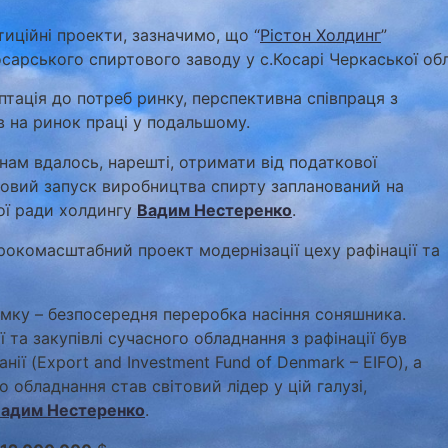
тиційні проекти, зазначимо, що “
Рістон Холдинг
”
арського спиртового заводу у с.Косарі Черкаської обл
тація до потреб ринку, перспективна співпраця з
 на ринок праці у подальшому.
нам вдалось, нарешті, отримати від податкової
новий запуск виробництва спирту запланований на
вої ради холдингу
Вадим Нестеренко
.
ирокомасштабний проект модернізації цеху рафінації та
мку – безпосередня переробка насіння соняшника.
 та закупівлі сучасного обладнання з рафінації був
ії (Export and Investment Fund of Denmark – EIFO), а
обладнання став світовий лідер у цій галузі,
адим Нестеренко
.